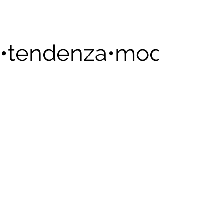
SCOPRI IL MIGLIOR PERCORSO
FORMATIVO PER TE
•tendenza•moda•innov
TRASFORMA LA TUA
PASSIONE IN
COMPETENZA E IL TUO
TALENTO IN SUCCESSO!